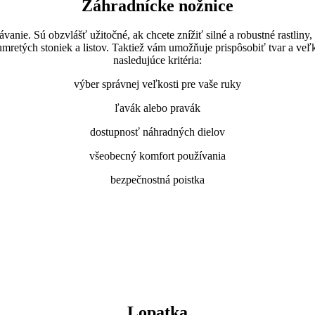
Záhradnícke nožnice
nie. Sú obzvlášť užitočné, ak chcete znížiť silné a robustné rastliny, t
umretých stoniek a listov. Taktiež vám umožňuje prispôsobiť tvar a veľ
nasledujúce kritéria:
výber správnej veľkosti pre vaše ruky
ľavák alebo pravák
dostupnosť náhradných dielov
všeobecný komfort používania
bezpečnostná poistka
Lopatka