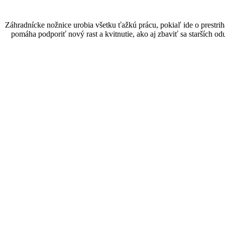
Záhradnícke nožnice urobia všetku ťažkú prácu, pokiaľ ide o prestriháva
pomáha podporiť nový rast a kvitnutie, ako aj zbaviť sa starších od