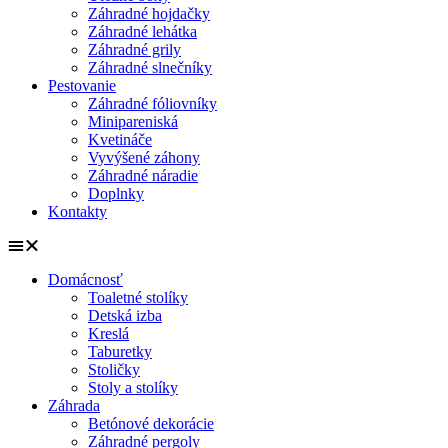
Záhradné hojdačky
Záhradné lehátka
Záhradné grily
Záhradné slnečníky
Pestovanie
Záhradné fóliovníky
Minipareniská
Kvetináče
Vyvýšené záhony
Záhradné náradie
Doplnky
Kontakty
Domácnosť
Toaletné stolíky
Detská izba
Kreslá
Taburetky
Stoličky
Stoly a stolíky
Záhrada
Betónové dekorácie
Záhradné pergoly