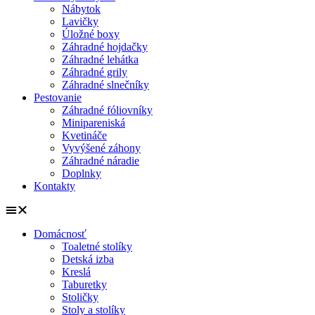
Nábytok
Lavičky
Úložné boxy
Záhradné hojdačky
Záhradné lehátka
Záhradné grily
Záhradné slnečníky
Pestovanie
Záhradné fóliovníky
Minipareniská
Kvetináče
Vyvýšené záhony
Záhradné náradie
Doplnky
Kontakty
Domácnosť
Toaletné stolíky
Detská izba
Kreslá
Taburetky
Stoličky
Stoly a stolíky