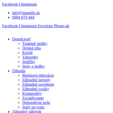
Preskočiť
Facebook-f
Instagram
na
info@magnifo.sk
obsah
0904 879 444
Facebook-f
Instagram
Envelope
Phone-alt
Domácnosť
Toaletné stolíky
Detská izba
Kreslá
Taburetky
Stoličky
Stoly a stolíky
Záhrada
Betónové dekorácie
Záhradné pergoly
Záhradné osvetlenie
Záhradné vozíky
Kompostéry
Zavlažovanie
Dekoratívne koše
Sudy na vodu
Záhradný nábytok