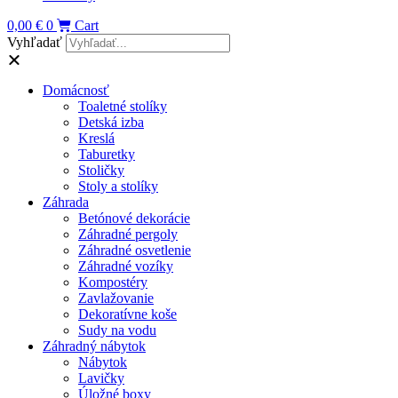
0,00
€
0
Cart
Vyhľadať
Domácnosť
Toaletné stolíky
Detská izba
Kreslá
Taburetky
Stoličky
Stoly a stolíky
Záhrada
Betónové dekorácie
Záhradné pergoly
Záhradné osvetlenie
Záhradné vozíky
Kompostéry
Zavlažovanie
Dekoratívne koše
Sudy na vodu
Záhradný nábytok
Nábytok
Lavičky
Úložné boxy