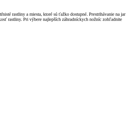
ŕnisté rastliny a miesta, ktoré sú ťažko dostupné. Prestrihávanie na jar
kosť rastliny. Pri výbere najlepších záhradníckych nožníc zohľadnite