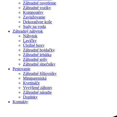
Záhradné osvetlenie
Záhradné vozíky
Kompostéry
Zavlažovanie
Dekoratívne koše
Sudy na vodu
Záhradný nábytok
Nábytok
Lavičky
Úložné boxy
Záhradné hojdačky
Záhradné lehátka
Záhradné grily
Záhradné slnečníky
Pestovanie
Záhradné fóliovníky
Minipareniská
Kvetináče
Vyvýšené záhony
Záhradné náradie
Doplnky
Kontakty