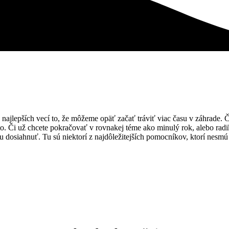
 najlepších vecí to, že môžeme opäť začať tráviť viac času v záhrade. Č
eto. Či už chcete pokračovať v rovnakej téme ako minulý rok, alebo rad
u dosiahnuť. Tu sú niektorí z najdôležitejších pomocníkov, ktorí nesmú