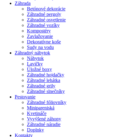
Záhrada
Betónové dekorácie
Záhradné pergoly
Záhradné osvetlenie
Záhradné vozíky
Kompostéry
Zavlažovanie
Dekoratívne koše
Sudy na vodu
Záhradný nábytok
Nábytok
Lavičky
Úložné boxy
Záhradné hojdačky
Záhradné lehátka
Záhradné grily
Záhradné slnečníky
Pestovanie
Záhradné fóliovníky
Minipareniská
Kvetináče
Vyvýšené záhony
Záhradné náradie
Doplnky
Kontakty