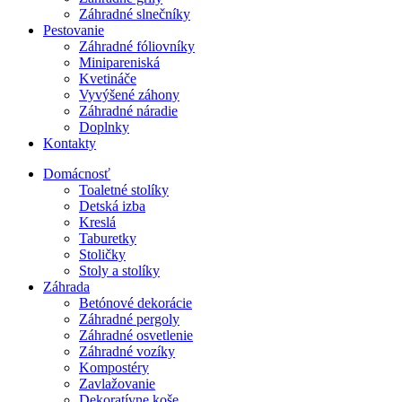
Záhradné slnečníky
Pestovanie
Záhradné fóliovníky
Minipareniská
Kvetináče
Vyvýšené záhony
Záhradné náradie
Doplnky
Kontakty
Domácnosť
Toaletné stolíky
Detská izba
Kreslá
Taburetky
Stoličky
Stoly a stolíky
Záhrada
Betónové dekorácie
Záhradné pergoly
Záhradné osvetlenie
Záhradné vozíky
Kompostéry
Zavlažovanie
Dekoratívne koše