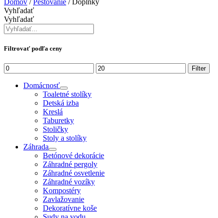
Domov
/
Pestovanie
/ Doplnky
Vyhľadať
Vyhľadať
Filtrovať podľa ceny
Minimálna
Maximálna
Filter
cena
cena
Domácnosť
Toaletné stolíky
Detská izba
Kreslá
Taburetky
Stoličky
Stoly a stolíky
Záhrada
Betónové dekorácie
Záhradné pergoly
Záhradné osvetlenie
Záhradné vozíky
Kompostéry
Zavlažovanie
Dekoratívne koše
Sudy na vodu