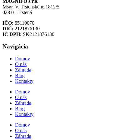
MAGNIFO s.r.o.
Msgr. V. Trstenského 1812/5
028 01 Trstená
IČO:
55110070
DIČ:
2121876130
IČ DPH:
SK2121876130
Navigácia
Domov
O nás
Záhrada
Blog
Kontakty
Domov
O nás
Záhrada
Blog
Kontakty
Domov
O nás
Záhrada