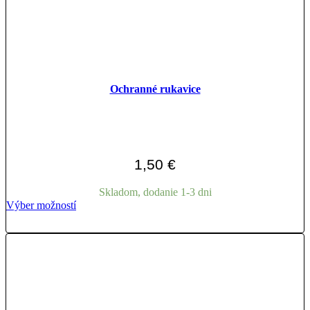
Ochranné rukavice
1,50
€
Skladom, dodanie 1-3 dni
Tento
Výber možností
produkt
má
viacero
variantov.
Možnosti
si
môžete
vybrať