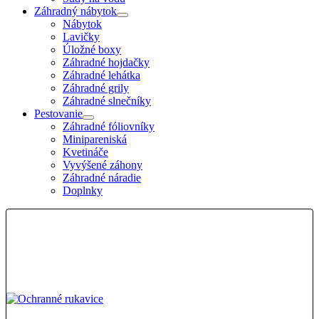
Záhradný nábytok
Nábytok
Lavičky
Úložné boxy
Záhradné hojdačky
Záhradné lehátka
Záhradné grily
Záhradné slnečníky
Pestovanie
Záhradné fóliovníky
Minipareniská
Kvetináče
Vyvýšené záhony
Záhradné náradie
Doplnky