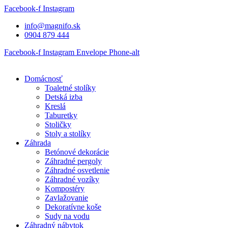
Preskočiť
Facebook-f
Instagram
na
info@magnifo.sk
obsah
0904 879 444
Facebook-f
Instagram
Envelope
Phone-alt
Domácnosť
Toaletné stolíky
Detská izba
Kreslá
Taburetky
Stoličky
Stoly a stolíky
Záhrada
Betónové dekorácie
Záhradné pergoly
Záhradné osvetlenie
Záhradné vozíky
Kompostéry
Zavlažovanie
Dekoratívne koše
Sudy na vodu
Záhradný nábytok