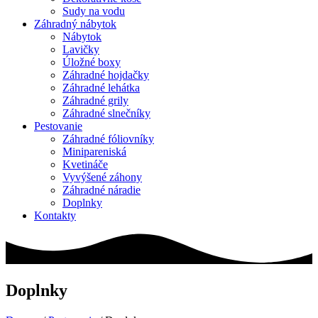
Sudy na vodu
Záhradný nábytok
Nábytok
Lavičky
Úložné boxy
Záhradné hojdačky
Záhradné lehátka
Záhradné grily
Záhradné slnečníky
Pestovanie
Záhradné fóliovníky
Minipareniská
Kvetináče
Vyvýšené záhony
Záhradné náradie
Doplnky
Kontakty
Doplnky