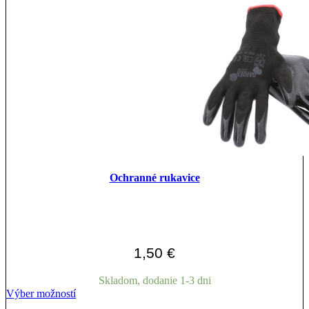
variantov.
Možnosti
si
môžete
vybrať
na
stránke
produktu.
Ochranné rukavice
1,50
€
Skladom, dodanie 1-3 dni
Tento
Výber možností
produkt