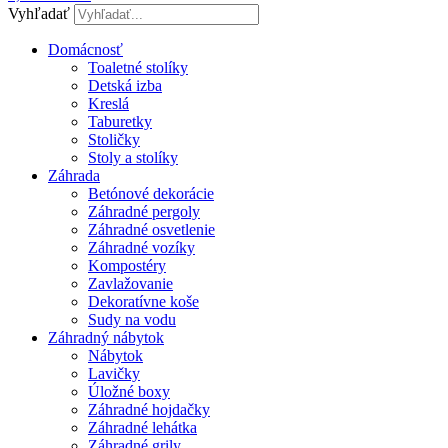
Vyhľadať
Domácnosť
Toaletné stolíky
Detská izba
Kreslá
Taburetky
Stoličky
Stoly a stolíky
Záhrada
Betónové dekorácie
Záhradné pergoly
Záhradné osvetlenie
Záhradné vozíky
Kompostéry
Zavlažovanie
Dekoratívne koše
Sudy na vodu
Záhradný nábytok
Nábytok
Lavičky
Úložné boxy
Záhradné hojdačky
Záhradné lehátka
Záhradné grily