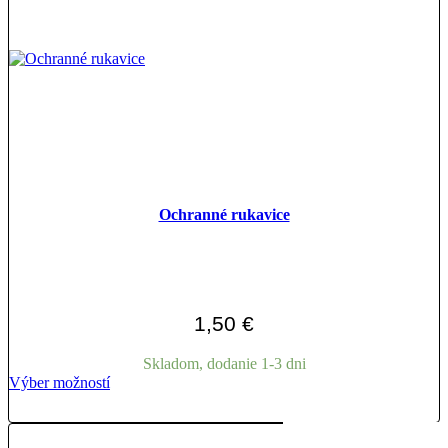
Ochranné rukavice
1,50
€
Skladom, dodanie 1-3 dni
Tento
Výber možností
produkt
má
viacero