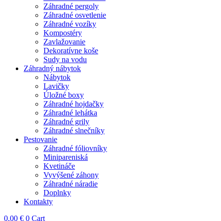
Záhradné pergoly
Záhradné osvetlenie
Záhradné vozíky
Kompostéry
Zavlažovanie
Dekoratívne koše
Sudy na vodu
Záhradný nábytok
Nábytok
Lavičky
Úložné boxy
Záhradné hojdačky
Záhradné lehátka
Záhradné grily
Záhradné slnečníky
Pestovanie
Záhradné fóliovníky
Minipareniská
Kvetináče
Vyvýšené záhony
Záhradné náradie
Doplnky
Kontakty
0,00
€
0
Cart