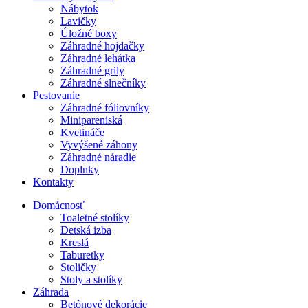
Nábytok
Lavičky
Úložné boxy
Záhradné hojdačky
Záhradné lehátka
Záhradné grily
Záhradné slnečníky
Pestovanie
Záhradné fóliovníky
Minipareniská
Kvetináče
Vyvýšené záhony
Záhradné náradie
Doplnky
Kontakty
Domácnosť
Toaletné stolíky
Detská izba
Kreslá
Taburetky
Stoličky
Stoly a stolíky
Záhrada
Betónové dekorácie