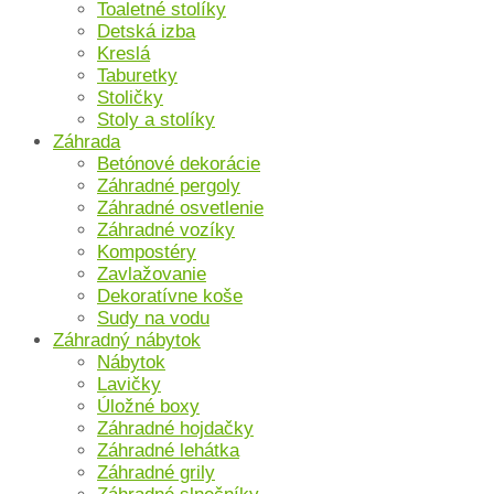
Toaletné stolíky
Detská izba
Kreslá
Taburetky
Stoličky
Stoly a stolíky
Záhrada
Betónové dekorácie
Záhradné pergoly
Záhradné osvetlenie
Záhradné vozíky
Kompostéry
Zavlažovanie
Dekoratívne koše
Sudy na vodu
Záhradný nábytok
Nábytok
Lavičky
Úložné boxy
Záhradné hojdačky
Záhradné lehátka
Záhradné grily