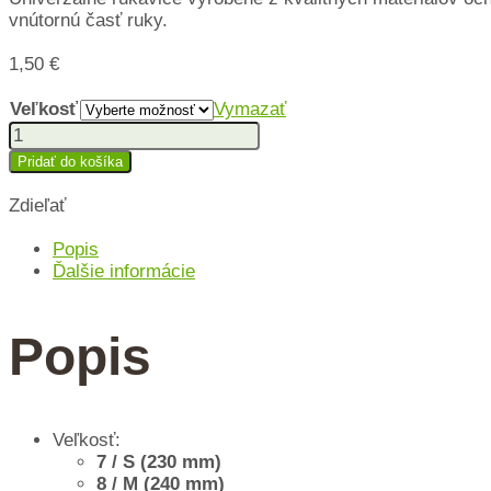
vnútornú časť ruky.
1,50
€
Veľkosť
Vymazať
množstvo
Ochranné
Pridať do košíka
rukavice
Zdieľať
Popis
Ďalšie informácie
Popis
Veľkosť:
7 / S (230 mm)
8 / M (240 mm)