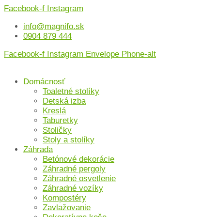
Preskočiť
Facebook-f
Instagram
na
info@magnifo.sk
obsah
0904 879 444
Facebook-f
Instagram
Envelope
Phone-alt
Domácnosť
Toaletné stolíky
Detská izba
Kreslá
Taburetky
Stoličky
Stoly a stolíky
Záhrada
Betónové dekorácie
Záhradné pergoly
Záhradné osvetlenie
Záhradné vozíky
Kompostéry
Zavlažovanie