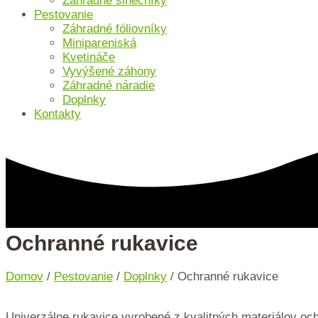
Záhradné slnečníky
Pestovanie
Záhradné fóliovníky
Minipareniská
Kvetináče
Vyvýšené záhony
Záhradné náradie
Doplnky
Kontakty
Ochranné rukavice
Domov
/
Pestovanie
/
Doplnky
/ Ochranné rukavice
Univerzálne rukavice vyrobené z kvalitných materiálov oc