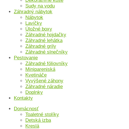
Dekoratívne koše
Sudy na vodu
Záhradný nábytok
Nábytok
Lavičky
Úložné boxy
Záhradné hojdačky
Záhradné lehátka
Záhradné grily
Záhradné slnečníky
Pestovanie
Záhradné fóliovníky
Minipareniská
Kvetináče
Vyvýšené záhony
Záhradné náradie
Doplnky
Kontakty
Domácnosť
Toaletné stolíky
Detská izba
Kreslá