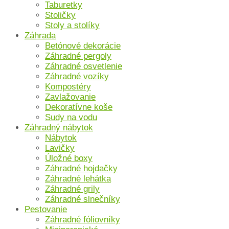
Taburetky
Stoličky
Stoly a stolíky
Záhrada
Betónové dekorácie
Záhradné pergoly
Záhradné osvetlenie
Záhradné vozíky
Kompostéry
Zavlažovanie
Dekoratívne koše
Sudy na vodu
Záhradný nábytok
Nábytok
Lavičky
Úložné boxy
Záhradné hojdačky
Záhradné lehátka
Záhradné grily
Záhradné slnečníky
Pestovanie
Záhradné fóliovníky