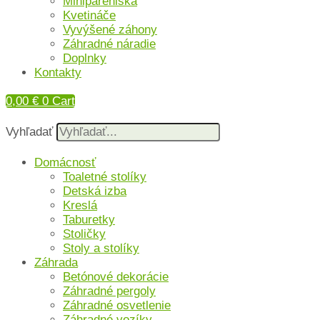
Minipareniská
Kvetináče
Vyvýšené záhony
Záhradné náradie
Doplnky
Kontakty
0,00
€
0
Cart
Vyhľadať
Domácnosť
Toaletné stolíky
Detská izba
Kreslá
Taburetky
Stoličky
Stoly a stolíky
Záhrada
Betónové dekorácie
Záhradné pergoly
Záhradné osvetlenie
Záhradné vozíky