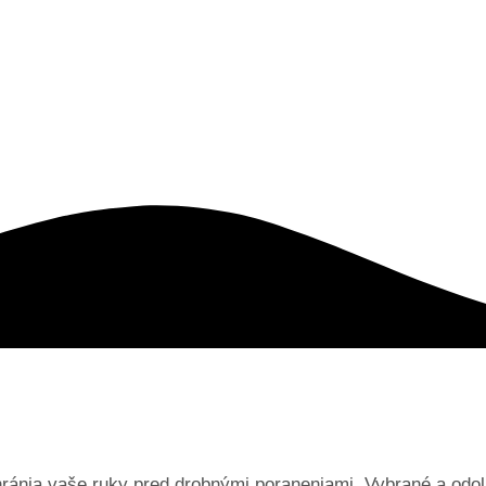
hránia vaše ruky pred drobnými poraneniami. Vybrané a odol