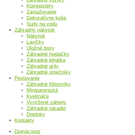
Kompostéry
Zavlažovanie
Dekoratívne koše
Sudy na vodu
Záhradný nábytok
Nábytok
Lavičky
Úložné boxy
Záhradné hojdačky
Záhradné lehátka
Záhradné grily
Záhradné slnečníky
Pestovanie
Záhradné fóliovníky
Minipareniská
Kvetináče
Vyvýšené záhony
Záhradné náradie
Doplnky
Kontakty
Domácnosť