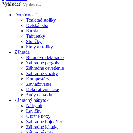
Vyhľadať
Domácnosť
Toaletné stolíky
Detská izba
Kreslá
Taburetky
Stoličky
Stoly a stolíky
Záhrada
Betónové dekorácie
Záhradné pergoly
Záhradné osvetlenie
Záhradné vozíky
Kompostéry
Zavlažovanie
Dekoratívne koše
Sudy na vodu
Záhradný nábytok
Nábytok
Lavičky
Úložné boxy
Záhradné hojdačky
Záhradné lehátka
Záhradné grily