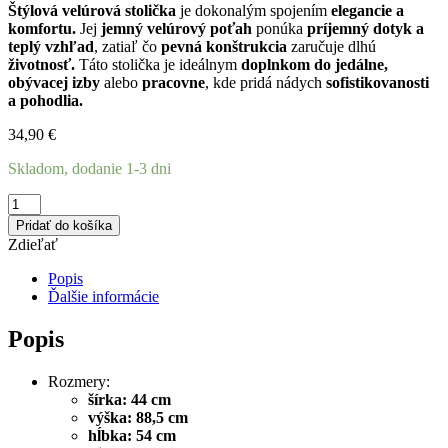
Štýlová velúrová stolička
je dokonalým spojením
elegancie a
komfortu.
Jej
jemný velúrový poťah
ponúka
príjemný dotyk a
teplý vzhľad
, zatiaľ čo
pevná konštrukcia
zaručuje dlhú
životnosť.
Táto stolička je ideálnym
doplnkom do jedálne,
obývacej izby
alebo
pracovne
, kde pridá nádych
sofistikovanosti
a pohodlia.
34,90
€
Skladom, dodanie 1-3 dni
množstvo
Zamatová
Pridať do košíka
stolička
Zdieľať
sivá
ALEX
Popis
Ďalšie informácie
Popis
Rozmery:
šírka: 44 cm
výška: 88,5 cm
hĺbka: 54 cm