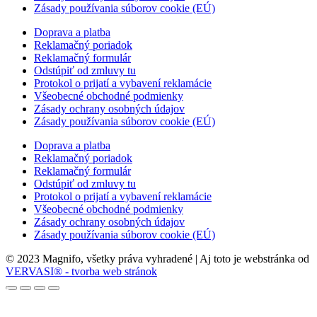
Zásady používania súborov cookie (EÚ)
Doprava a platba
Reklamačný poriadok
Reklamačný formulár
Odstúpiť od zmluvy tu
Protokol o prijatí a vybavení reklamácie
Všeobecné obchodné podmienky
Zásady ochrany osobných údajov
Zásady používania súborov cookie (EÚ)
Doprava a platba
Reklamačný poriadok
Reklamačný formulár
Odstúpiť od zmluvy tu
Protokol o prijatí a vybavení reklamácie
Všeobecné obchodné podmienky
Zásady ochrany osobných údajov
Zásady používania súborov cookie (EÚ)
© 2023 Magnifo, všetky práva vyhradené | Aj toto je webstránka od
VERVASI® - tvorba web stránok