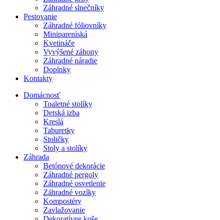
Záhradné slnečníky
Pestovanie
Záhradné fóliovníky
Minipareniská
Kvetináče
Vyvýšené záhony
Záhradné náradie
Doplnky
Kontakty
Domácnosť
Toaletné stolíky
Detská izba
Kreslá
Taburetky
Stoličky
Stoly a stolíky
Záhrada
Betónové dekorácie
Záhradné pergoly
Záhradné osvetlenie
Záhradné vozíky
Kompostéry
Zavlažovanie
Dekoratívne koše