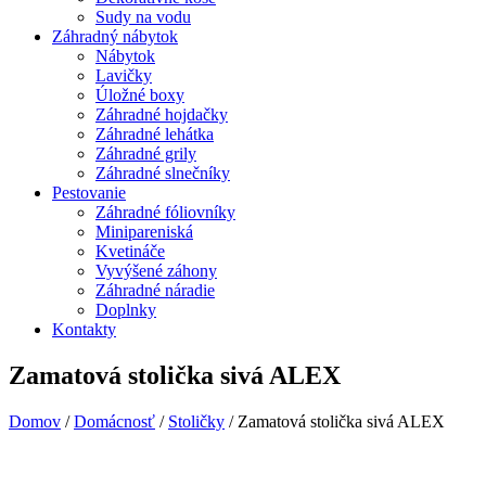
Sudy na vodu
Záhradný nábytok
Nábytok
Lavičky
Úložné boxy
Záhradné hojdačky
Záhradné lehátka
Záhradné grily
Záhradné slnečníky
Pestovanie
Záhradné fóliovníky
Minipareniská
Kvetináče
Vyvýšené záhony
Záhradné náradie
Doplnky
Kontakty
Zamatová stolička sivá ALEX
Domov
/
Domácnosť
/
Stoličky
/ Zamatová stolička sivá ALEX