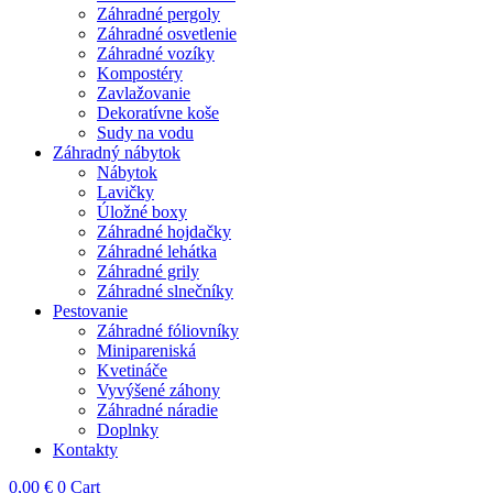
Záhradné pergoly
Záhradné osvetlenie
Záhradné vozíky
Kompostéry
Zavlažovanie
Dekoratívne koše
Sudy na vodu
Záhradný nábytok
Nábytok
Lavičky
Úložné boxy
Záhradné hojdačky
Záhradné lehátka
Záhradné grily
Záhradné slnečníky
Pestovanie
Záhradné fóliovníky
Minipareniská
Kvetináče
Vyvýšené záhony
Záhradné náradie
Doplnky
Kontakty
0,00
€
0
Cart