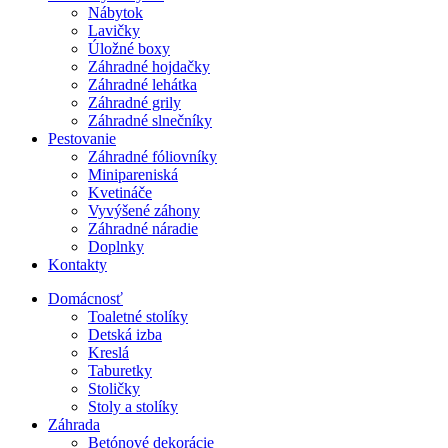
Nábytok
Lavičky
Úložné boxy
Záhradné hojdačky
Záhradné lehátka
Záhradné grily
Záhradné slnečníky
Pestovanie
Záhradné fóliovníky
Minipareniská
Kvetináče
Vyvýšené záhony
Záhradné náradie
Doplnky
Kontakty
Domácnosť
Toaletné stolíky
Detská izba
Kreslá
Taburetky
Stoličky
Stoly a stolíky
Záhrada
Betónové dekorácie