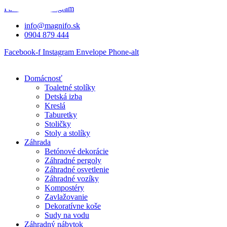
Preskočiť
Facebook-f
Instagram
na
info@magnifo.sk
obsah
0904 879 444
Facebook-f
Instagram
Envelope
Phone-alt
Domácnosť
Toaletné stolíky
Detská izba
Kreslá
Taburetky
Stoličky
Stoly a stolíky
Záhrada
Betónové dekorácie
Záhradné pergoly
Záhradné osvetlenie
Záhradné vozíky
Kompostéry
Zavlažovanie
Dekoratívne koše
Sudy na vodu
Záhradný nábytok