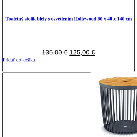
Toaletný stolík biely s osvetlením Hollywood 80 x 40 x 140 cm
Pôvodná
Aktuálna
135,00
€
125,00
€
cena
cena
Pridať do košíka
bola:
je:
135,00 €.
125,00 €.