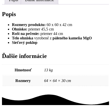
60
x
60
Popis
x
42
Rozmery produktu:
60 x 60 x 42 cm
cm
Ohnisko:
priemer 45,5 cm
Rošt na pečenie:
priemer 44 cm
Telo ohniska
vyrobené z
páleného kameňa MgO
Sieťový poklop
Ďalšie informácie
Hmotnosť
13 kg
Rozmery
64 × 64 × 30 cm