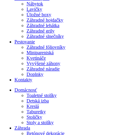
Nábytok
Lavičky
Úložné boxy
Záhradné hojdačky
Záhradné lehátka
Záhradné grily
Záhradné slnečníky
Pestovanie
Záhradné fóliovníky
Minipareniská
Kvetináče
Vyvýšené záhony
Záhradné náradie
Doplnky
Kontakty
Domácnosť
Toaletné stolíky
Detská izba
Kreslá
Taburetky
Stoličky
Stoly a stolíky
Záhrada
Betónové dekorácie