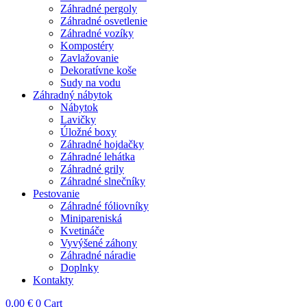
Záhradné pergoly
Záhradné osvetlenie
Záhradné vozíky
Kompostéry
Zavlažovanie
Dekoratívne koše
Sudy na vodu
Záhradný nábytok
Nábytok
Lavičky
Úložné boxy
Záhradné hojdačky
Záhradné lehátka
Záhradné grily
Záhradné slnečníky
Pestovanie
Záhradné fóliovníky
Minipareniská
Kvetináče
Vyvýšené záhony
Záhradné náradie
Doplnky
Kontakty
0,00
€
0
Cart