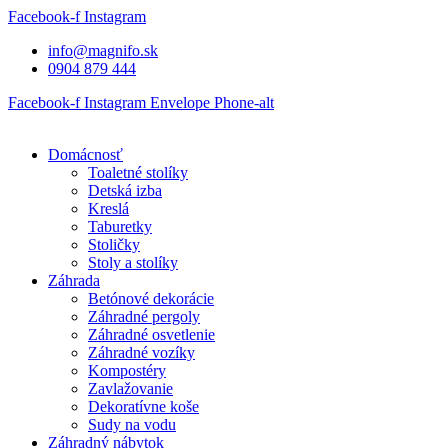
Preskočiť
Facebook-f
Instagram
na
info@magnifo.sk
obsah
0904 879 444
Facebook-f
Instagram
Envelope
Phone-alt
Domácnosť
Toaletné stolíky
Detská izba
Kreslá
Taburetky
Stoličky
Stoly a stolíky
Záhrada
Betónové dekorácie
Záhradné pergoly
Záhradné osvetlenie
Záhradné vozíky
Kompostéry
Zavlažovanie
Dekoratívne koše
Sudy na vodu
Záhradný nábytok