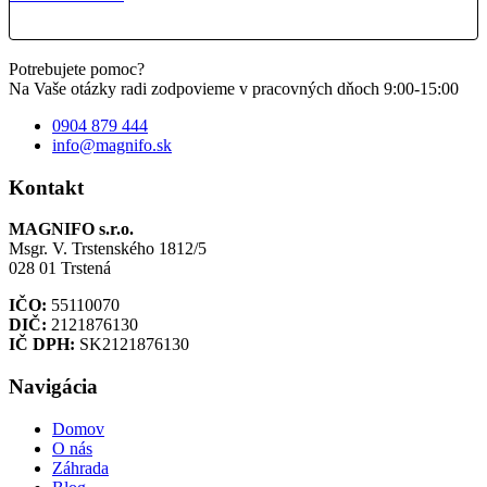
Potrebujete pomoc?
Na Vaše otázky radi zodpovieme v pracovných dňoch 9:00-15:00
0904 879 444
info@magnifo.sk
Kontakt
MAGNIFO s.r.o.
Msgr. V. Trstenského 1812/5
028 01 Trstená
IČO:
55110070
DIČ:
2121876130
IČ DPH:
SK2121876130
Navigácia
Domov
O nás
Záhrada