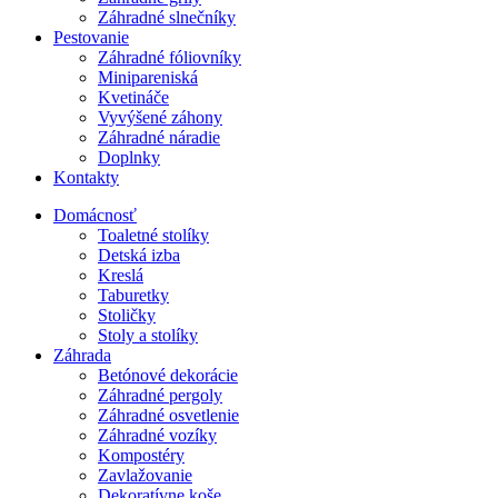
Záhradné slnečníky
Pestovanie
Záhradné fóliovníky
Minipareniská
Kvetináče
Vyvýšené záhony
Záhradné náradie
Doplnky
Kontakty
Domácnosť
Toaletné stolíky
Detská izba
Kreslá
Taburetky
Stoličky
Stoly a stolíky
Záhrada
Betónové dekorácie
Záhradné pergoly
Záhradné osvetlenie
Záhradné vozíky
Kompostéry
Zavlažovanie
Dekoratívne koše