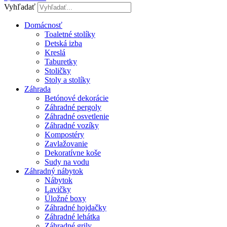
Vyhľadať
Domácnosť
Toaletné stolíky
Detská izba
Kreslá
Taburetky
Stoličky
Stoly a stolíky
Záhrada
Betónové dekorácie
Záhradné pergoly
Záhradné osvetlenie
Záhradné vozíky
Kompostéry
Zavlažovanie
Dekoratívne koše
Sudy na vodu
Záhradný nábytok
Nábytok
Lavičky
Úložné boxy
Záhradné hojdačky
Záhradné lehátka
Záhradné grily