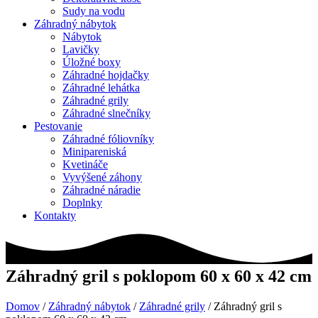
Sudy na vodu
Záhradný nábytok
Nábytok
Lavičky
Úložné boxy
Záhradné hojdačky
Záhradné lehátka
Záhradné grily
Záhradné slnečníky
Pestovanie
Záhradné fóliovníky
Minipareniská
Kvetináče
Vyvýšené záhony
Záhradné náradie
Doplnky
Kontakty
Záhradný gril s poklopom 60 x 60 x 42 cm
Domov
/
Záhradný nábytok
/
Záhradné grily
/ Záhradný gril s