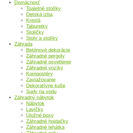
Domácnosť
Toaletné stolíky
Detská izba
Kreslá
Taburetky
Stoličky
Stoly a stolíky
Záhrada
Betónové dekorácie
Záhradné pergoly
Záhradné osvetlenie
Záhradné vozíky
Kompostéry
Zavlažovanie
Dekoratívne koše
Sudy na vodu
Záhradný nábytok
Nábytok
Lavičky
Úložné boxy
Záhradné hojdačky
Záhradné lehátka