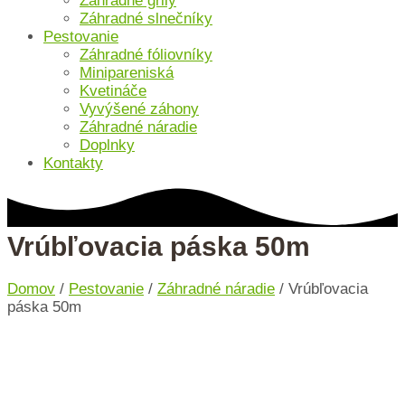
Záhradné grily
Záhradné slnečníky
Pestovanie
Záhradné fóliovníky
Minipareniská
Kvetináče
Vyvýšené záhony
Záhradné náradie
Doplnky
Kontakty
Vrúbľovacia páska 50m
Domov
/
Pestovanie
/
Záhradné náradie
/ Vrúbľovacia
páska 50m