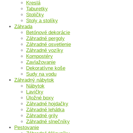
Kreslá
Taburetky
Stoličky
Stoly a stolíky
Záhrada
Betónové dekorácie
Záhradné pergoly
Záhradné osvetlenie
Záhradné vozíky
Kompostéry
Zavlažovanie
Dekoratívne koše
Sudy na vodu
Záhradný nábytok
Nábytok
Lavičky
Úložné boxy
Záhradné hojdačky
Záhradné lehátka
Záhradné grily
Záhradné slnečníky
Pestovanie