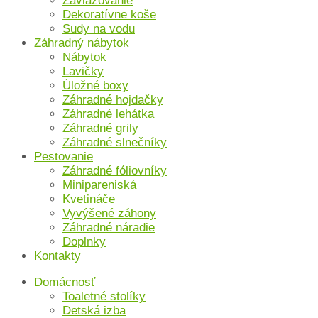
Zavlažovanie
Dekoratívne koše
Sudy na vodu
Záhradný nábytok
Nábytok
Lavičky
Úložné boxy
Záhradné hojdačky
Záhradné lehátka
Záhradné grily
Záhradné slnečníky
Pestovanie
Záhradné fóliovníky
Minipareniská
Kvetináče
Vyvýšené záhony
Záhradné náradie
Doplnky
Kontakty
Domácnosť
Toaletné stolíky
Detská izba