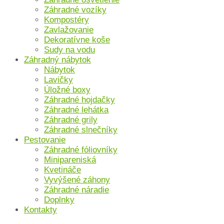
Záhradné vozíky
Kompostéry
Zavlažovanie
Dekoratívne koše
Sudy na vodu
Záhradný nábytok
Nábytok
Lavičky
Úložné boxy
Záhradné hojdačky
Záhradné lehátka
Záhradné grily
Záhradné slnečníky
Pestovanie
Záhradné fóliovníky
Minipareniská
Kvetináče
Vyvýšené záhony
Záhradné náradie
Doplnky
Kontakty