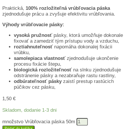
Praktická,
100% rozložiteľná vrúbľovacia páska
zjednodušuje prácu a zvyšuje efektivitu vrúbľovania.
Výhody vrúbľovacie pásky:
vysoká pružnosť
pásky, ktorá umožňuje dokonale
fixovať a zamedziť tým prístupu vody a vzduchu,
roztiahnuteľnosť
napomáha dokonalej fixácii
vrúbku,
samolepiaca vlastnosť
zjednodušuje ukončenie
procesu fixácie štepu,
biologická rozložiteľnosť
na slnku zjednodušuje
odstránenie pásky a nezabraňuje rastu rastliny,
odbúrateľnosť pásky
zaistí prestup rastúcich
púčikov cez pásku,
1,50
€
Skladom, dodanie 1-3 dni
množstvo Vrúbľovacia páska 50m
Pridať do košíka