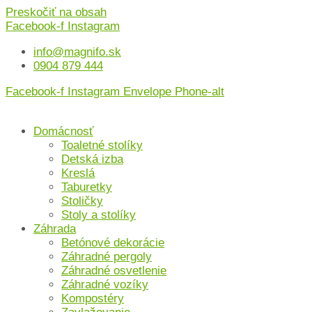
Preskočiť na obsah
Facebook-f
Instagram
info@magnifo.sk
0904 879 444
Facebook-f
Instagram
Envelope
Phone-alt
Domácnosť
Toaletné stolíky
Detská izba
Kreslá
Taburetky
Stoličky
Stoly a stolíky
Záhrada
Betónové dekorácie
Záhradné pergoly
Záhradné osvetlenie
Záhradné vozíky
Kompostéry