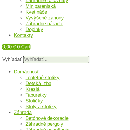
Záhradné fóliovníky
Minipareniská
Kvetináče
Vyvýšené záhony
Záhradné náradie
Doplnky
Kontakty
0,00
€
0
Cart
Vyhľadať
Domácnosť
Toaletné stolíky
Detská izba
Kreslá
Taburetky
Stoličky
Stoly a stolíky
Záhrada
Betónové dekorácie
Záhradné pergoly
Záhradné osvetlenie