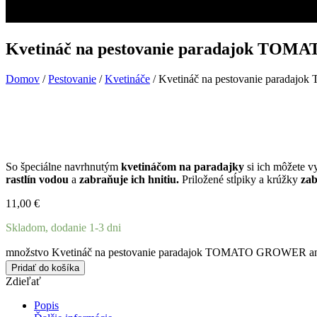
Kvetináč na pestovanie paradajok TOM
Domov
/
Pestovanie
/
Kvetináče
/ Kvetináč na pestovanie parada
So špeciálne navrhnutým
kvetináčom na paradajky
si ich môžete 
rastlín vodou
a
zabraňuje ich hnitiu.
Priložené stĺpiky a krúžky
zab
11,00
€
Skladom, dodanie 1-3 dni
množstvo Kvetináč na pestovanie paradajok TOMATO GROWER ant
Pridať do košíka
Zdieľať
Popis