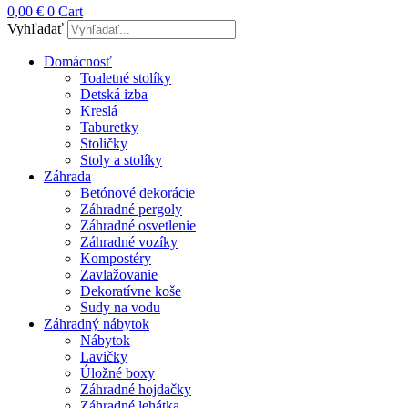
0,00
€
0
Cart
Vyhľadať
Domácnosť
Toaletné stolíky
Detská izba
Kreslá
Taburetky
Stoličky
Stoly a stolíky
Záhrada
Betónové dekorácie
Záhradné pergoly
Záhradné osvetlenie
Záhradné vozíky
Kompostéry
Zavlažovanie
Dekoratívne koše
Sudy na vodu
Záhradný nábytok
Nábytok
Lavičky
Úložné boxy
Záhradné hojdačky
Záhradné lehátka