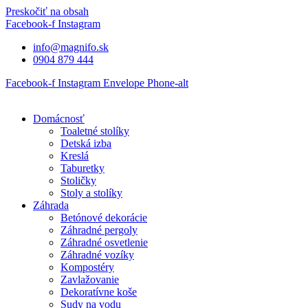
Preskočiť na obsah
Facebook-f
Instagram
info@magnifo.sk
0904 879 444
Facebook-f
Instagram
Envelope
Phone-alt
Domácnosť
Toaletné stolíky
Detská izba
Kreslá
Taburetky
Stoličky
Stoly a stolíky
Záhrada
Betónové dekorácie
Záhradné pergoly
Záhradné osvetlenie
Záhradné vozíky
Kompostéry
Zavlažovanie
Dekoratívne koše
Sudy na vodu