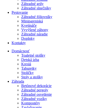
Záhradné grily
Záhradné slnečníky
Pestovanie
Záhradné fóliovníky
Minipareniská
Kvetináče
Vyvýšené záhony
Záhradné náradie
Doplnky
Kontakty
Domácnosť
Toaletné stolíky
Detská izba
Kreslá
Taburetky
Stoličky
Stoly a stolíky
Záhrada
Betónové dekorácie
Záhradné pergoly
Záhradné osvetlenie
Záhradné vozíky
Kompostéry
Zavlažovanie