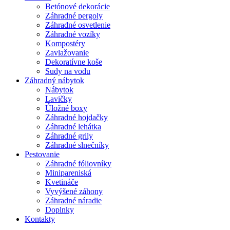
Betónové dekorácie
Záhradné pergoly
Záhradné osvetlenie
Záhradné vozíky
Kompostéry
Zavlažovanie
Dekoratívne koše
Sudy na vodu
Záhradný nábytok
Nábytok
Lavičky
Úložné boxy
Záhradné hojdačky
Záhradné lehátka
Záhradné grily
Záhradné slnečníky
Pestovanie
Záhradné fóliovníky
Minipareniská
Kvetináče
Vyvýšené záhony
Záhradné náradie
Doplnky
Kontakty