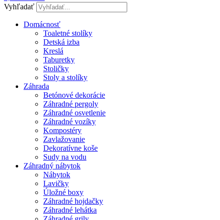
Vyhľadať
Domácnosť
Toaletné stolíky
Detská izba
Kreslá
Taburetky
Stoličky
Stoly a stolíky
Záhrada
Betónové dekorácie
Záhradné pergoly
Záhradné osvetlenie
Záhradné vozíky
Kompostéry
Zavlažovanie
Dekoratívne koše
Sudy na vodu
Záhradný nábytok
Nábytok
Lavičky
Úložné boxy
Záhradné hojdačky
Záhradné lehátka
Záhradné grily