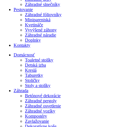
Záhradné slnečníky
Pestovanie
Záhradné fóliovníky
Minipareniská
Kvetináče
Vyvýšené záhony
Záhradné náradie
Doplnky
Kontakty
Domácnosť
Toaletné stolíky
Detská izba
Kreslá
Taburetky
Stoličky
Stoly a stolíky
Záhrada
Betónové dekorácie
Záhradné pergoly
Záhradné osvetlenie
Záhradné vozíky
Kompostéry
Zavlažovanie
Dekoratívne koše