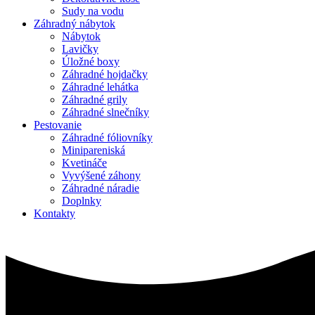
Sudy na vodu
Záhradný nábytok
Nábytok
Lavičky
Úložné boxy
Záhradné hojdačky
Záhradné lehátka
Záhradné grily
Záhradné slnečníky
Pestovanie
Záhradné fóliovníky
Minipareniská
Kvetináče
Vyvýšené záhony
Záhradné náradie
Doplnky
Kontakty