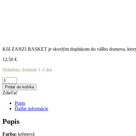
Kôš ZANZI BASKET je skvelým doplnkom do vášho domova, ktorý kom
12,50
€
Skladom, dodanie 1-3 dni
množstvo
Kôš
Pridať do košíka
s
Zdieľať
úchytkami
ZANZI
Popis
BASCET
Ďalšie informácie
krémový
43cm
Popis
Farba:
krémová