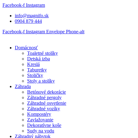
Preskočiť
Facebook-f
Instagram
na
info@magnifo.sk
obsah
0904 879 444
Facebook-f
Instagram
Envelope
Phone-alt
Domácnosť
Toaletné stolíky
Detská izba
Kreslá
Taburetky
Stoličky
Stoly a stolíky
Záhrada
Betónové dekorácie
Záhradné pergoly
Záhradné osvetlenie
Záhradné vozíky
Kompostéry
Zavlažovanie
Dekoratívne koše
Sudy na vodu
Záhradný nábytok