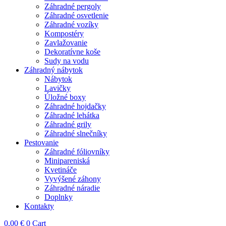
Záhradné pergoly
Záhradné osvetlenie
Záhradné vozíky
Kompostéry
Zavlažovanie
Dekoratívne koše
Sudy na vodu
Záhradný nábytok
Nábytok
Lavičky
Úložné boxy
Záhradné hojdačky
Záhradné lehátka
Záhradné grily
Záhradné slnečníky
Pestovanie
Záhradné fóliovníky
Minipareniská
Kvetináče
Vyvýšené záhony
Záhradné náradie
Doplnky
Kontakty
0,00
€
0
Cart