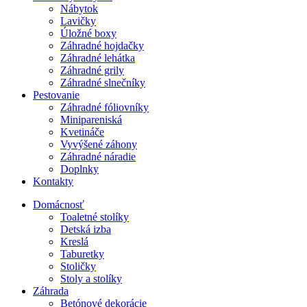
Nábytok
Lavičky
Úložné boxy
Záhradné hojdačky
Záhradné lehátka
Záhradné grily
Záhradné slnečníky
Pestovanie
Záhradné fóliovníky
Minipareniská
Kvetináče
Vyvýšené záhony
Záhradné náradie
Doplnky
Kontakty
Domácnosť
Toaletné stolíky
Detská izba
Kreslá
Taburetky
Stoličky
Stoly a stolíky
Záhrada
Betónové dekorácie