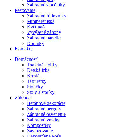
Záhradné slnečníky
Pestovanie
Záhradné fóliovníky
Minipareniská
Kvetináče
Vyvýšené záhony
Záhradné náradie
Doplnky
Kontakty
Domácnosť
Toaletné stolíky
Detská izba
Kreslá
Taburetky
Stoličky
Stoly a stolíky
Záhrada
Betónové dekorácie
Záhradné pergoly
Záhradné osvetlenie
Záhradné vozíky
Kompostéry
Zavlažovanie
Dekoratívne koše