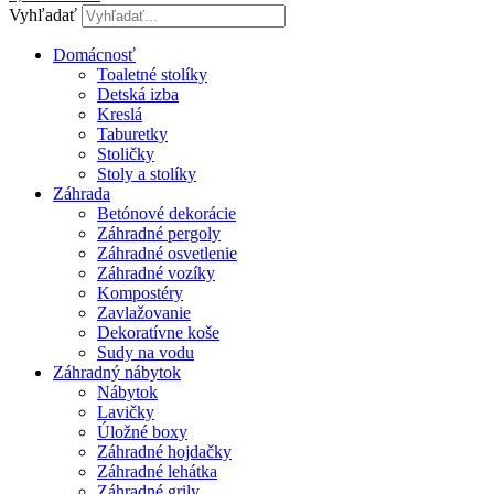
Vyhľadať
Domácnosť
Toaletné stolíky
Detská izba
Kreslá
Taburetky
Stoličky
Stoly a stolíky
Záhrada
Betónové dekorácie
Záhradné pergoly
Záhradné osvetlenie
Záhradné vozíky
Kompostéry
Zavlažovanie
Dekoratívne koše
Sudy na vodu
Záhradný nábytok
Nábytok
Lavičky
Úložné boxy
Záhradné hojdačky
Záhradné lehátka
Záhradné grily