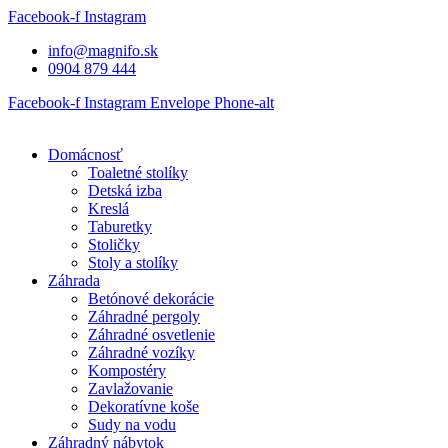
Preskočiť
Facebook-f
Instagram
na
info@magnifo.sk
obsah
0904 879 444
Facebook-f
Instagram
Envelope
Phone-alt
Domácnosť
Toaletné stolíky
Detská izba
Kreslá
Taburetky
Stoličky
Stoly a stolíky
Záhrada
Betónové dekorácie
Záhradné pergoly
Záhradné osvetlenie
Záhradné vozíky
Kompostéry
Zavlažovanie
Dekoratívne koše
Sudy na vodu
Záhradný nábytok