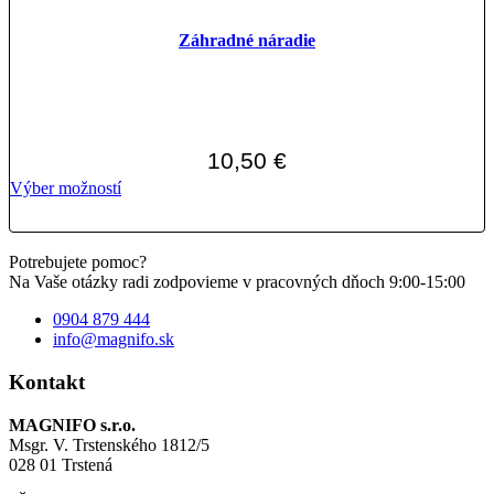
Záhradné náradie
10,50
€
Tento
Výber možností
produkt
má
viacero
Potrebujete pomoc?
variantov.
Na Vaše otázky radi zodpovieme v pracovných dňoch 9:00-15:00
Možnosti
si
0904 879 444
môžete
info@magnifo.sk
vybrať
na
Kontakt
stránke
produktu.
MAGNIFO s.r.o.
Msgr. V. Trstenského 1812/5
028 01 Trstená