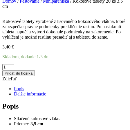
Domov
/
Pestovanie
/
Minipareniská
/ Kokosové tablety 20 ks 3,5
cm
Kokosové tablety vyrobené z lisovaného kokosového vlákna, ktoré
zabezpečia správne podmienky pre klíčenie rastlín. Po nasiaknutí
tableta napučí a vytvorí dokonalé podmienky na zakorenenie. Po
vyklíčení je možné rastlinu presadiť aj s tabletou do zeme.
3,40
€
Skladom, dodanie 1-3 dni
množstvo
Kokosové
Pridať do košíka
tablety
Zdieľať
20
ks
Popis
3,5
Ďalšie informácie
cm
Popis
Stlačené kokosové vlákna
Priemer:
3,5 cm