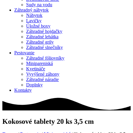
Sudy na vodu
Záhradný nábytok
Nábytok
Lavičky
Úložné boxy
Záhradné hojdačky
Záhradné lehátka
Záhradné grily
Záhradné slnečníky
Pestovanie
Záhradné fóliovníky
Minipareniská
Kvetináče
Vyvýšené záhony
Záhradné náradie
Doplnky
Kontakty
Kokosové tablety 20 ks 3,5 cm