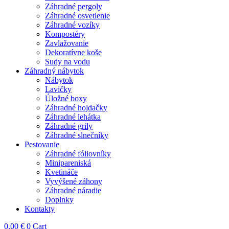
Záhradné pergoly
Záhradné osvetlenie
Záhradné vozíky
Kompostéry
Zavlažovanie
Dekoratívne koše
Sudy na vodu
Záhradný nábytok
Nábytok
Lavičky
Úložné boxy
Záhradné hojdačky
Záhradné lehátka
Záhradné grily
Záhradné slnečníky
Pestovanie
Záhradné fóliovníky
Minipareniská
Kvetináče
Vyvýšené záhony
Záhradné náradie
Doplnky
Kontakty
0,00
€
0
Cart