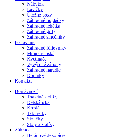
Nábytok
Lavičky
Úložné boxy
Záhradné hojdačky
Záhradné lehátka
Záhradné grily
Záhradné slnečníky
Pestovanie
Záhradné fóliovníky
Minipareniská
Kvetináče
Vyvýšené záhony
Záhradné náradie
Doplnky
Kontakty
Domácnosť
Toaletné stolíky
Detská izba
Kreslá
Taburetky
Stoličky
Stoly a stolíky
Záhrada
Betónové dekorácie